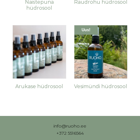
Naistepuna
Raudrohu hüdrosool
hüdrosool
Uus!
Arukase hüdrosool
Vesimündi hüdrosool
info@ruoho.ee
+372 5516564