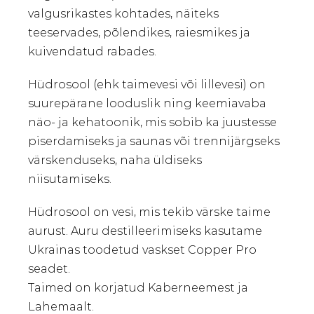
valgusrikastes kohtades, näiteks
teeservades, põlendikes, raiesmikes ja
kuivendatud rabades.
Hüdrosool (ehk taimevesi või lillevesi) on
suurepärane looduslik ning keemiavaba
näo- ja kehatoonik, mis sobib ka juustesse
piserdamiseks ja saunas või trennijärgseks
värskenduseks, naha üldiseks
niisutamiseks.
Hüdrosool on vesi, mis tekib värske taime
aurust. Auru destilleerimiseks kasutame
Ukrainas toodetud vaskset
Copper Pro
seadet.
Taimed on korjatud Kaberneemest ja
Lahemaalt.