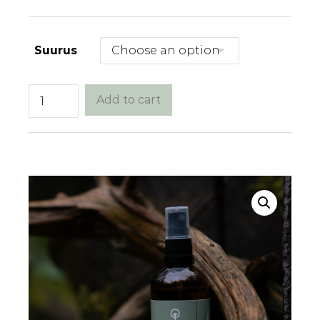
Suurus
Põdrakanepi
Add to cart
hüdrosool
quantity