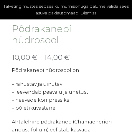
Skip
Talvetingimustes seoses külmumisohuga palume valida sees
Items
0
Shopping
in
to
asuva pakiautomaadi
Dismiss
Menu
Cart
Cart
Toggle
content
Põdrakanepi
hüdrosool
10,00
€
–
14,00
€
Põdrakanepi hüdrosool on
– rahustav ja uinutav
– leevendab peavalu ja unetust
– haavade kompressiks
– põletikuvastane
Ahtalehine põdrakanep (Chamaenerion
angustifolium) eelistab kasvada